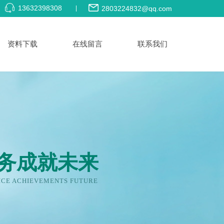
13632398308
|
2803224832@qq.com
资料下载
在线留言
联系我们
服务成就未来
ICE ACHIEVEMENTS FUTURE