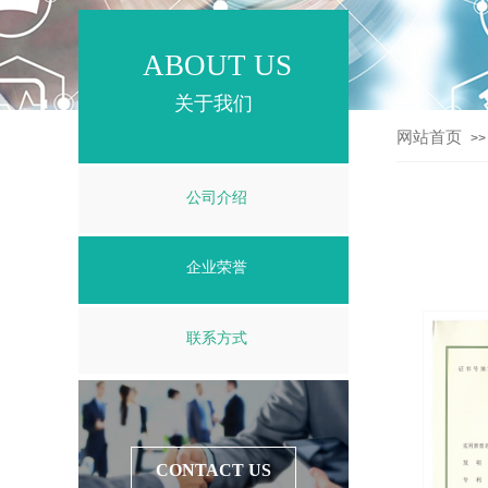
​ ABOUT US
关于我们
网站首页
>>
公司介绍
企业荣誉
联系方式
CONTACT US