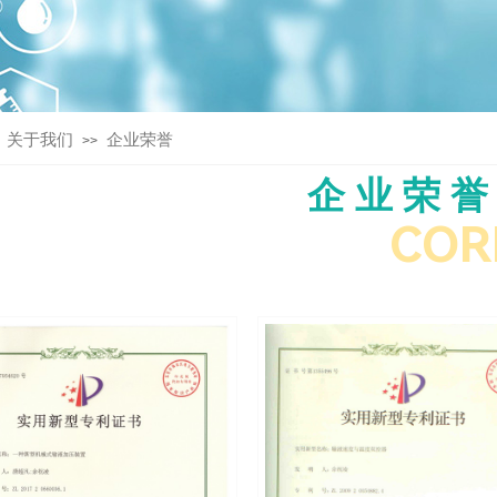
关于我们
企业荣誉
>>
企 业 荣 誉
COR